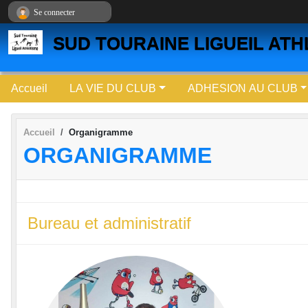
Panneau de gestion des cookies
Se connecter
SUD TOURAINE LIGUEIL ATH
Accueil
LA VIE DU CLUB
ADHESION AU CLUB
Accueil
Organigramme
ORGANIGRAMME
Bureau et administratif