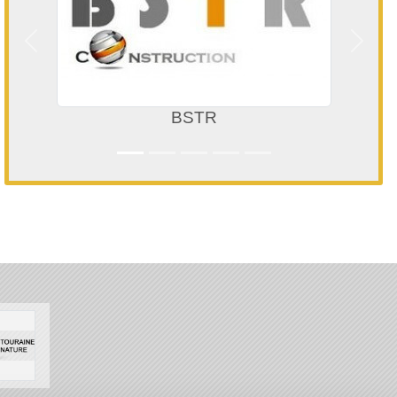
Précedent
Suivan
BSTR