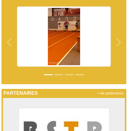
Précedent
Suiva
PARTENAIRES
+ de partenaires