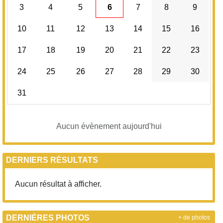
3
4
5
6
7
8
9
10
11
12
13
14
15
16
17
18
19
20
21
22
23
24
25
26
27
28
29
30
31
Aucun évènement aujourd'hui
DERNIERS RÉSULTATS
Aucun résultat à afficher.
DERNIÈRES PHOTOS
+ de photos