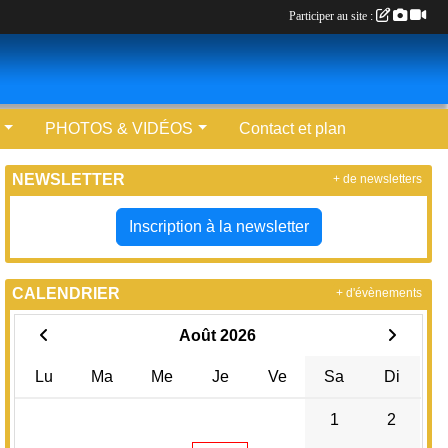
Participer au site :
PHOTOS & VIDÉOS
Contact et plan
NEWSLETTER
+ de newsletters
Inscription à la newsletter
CALENDRIER
+ d'évènements
Août 2026
Lu
Ma
Me
Je
Ve
Sa
Di
1
2