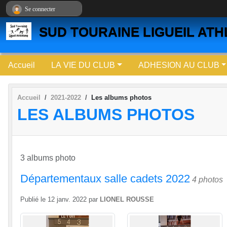
Panneau de gestion des cookies
Se connecter
SUD TOURAINE LIGUEIL ATH
Accueil
LA VIE DU CLUB
ADHESION AU CLUB
Accueil
2021-2022
Les albums photos
LES ALBUMS PHOTOS
3 albums photo
Départementaux salle cadets 2022
4 photos
Publié le
12 janv. 2022
par
LIONEL ROUSSE